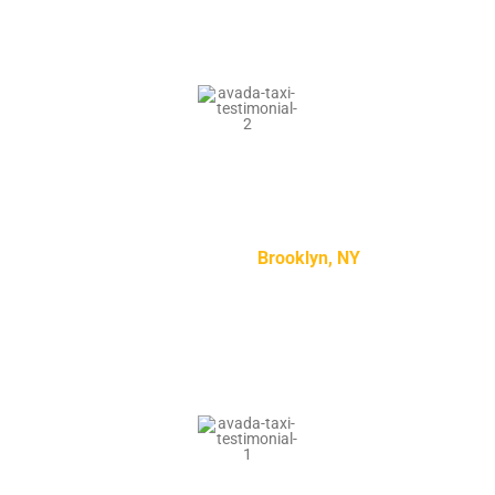
“Lorem ipsum dolor sit amet, consectetur adipiscing
elit, sed do eiusmod tempor incididunt ut labore et
dolore magna aliqua.”
Kylie Jenson –
Brooklyn, NY