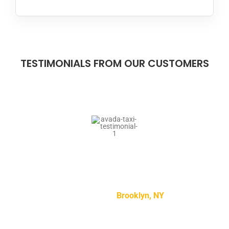
TESTIMONIALS FROM OUR CUSTOMERS
“Lorem ipsum dolor sit amet, consectetur adipiscing
elit, sed do eiusmod tempor incididunt ut labore et
dolore magna aliqua.”
Mike Smith –
Brooklyn, NY