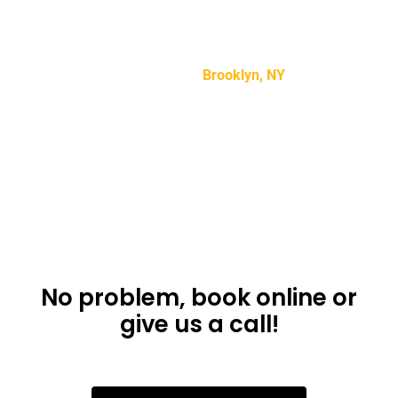
“Lorem ipsum dolor sit amet, consectetur adipiscing
elit, sed do eiusmod tempor incididunt ut labore et
dolore magna aliqua.”
Mike Smith –
Brooklyn, NY
Don’t want to use
the app?
No problem, book online or
give us a call!