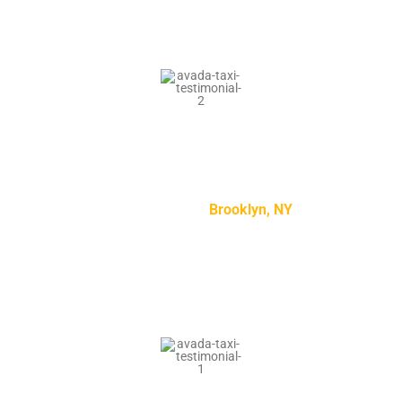
“Lorem ipsum dolor sit amet, consectetur adipiscing
elit, sed do eiusmod tempor incididunt ut labore et
dolore magna aliqua.”
Kylie Jenson –
Brooklyn, NY