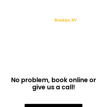
“Lorem ipsum dolor sit amet, consectetur adipiscing
elit, sed do eiusmod tempor incididunt ut labore et
dolore magna aliqua.”
Mike Smith –
Brooklyn, NY
Don’t want to use
the app?
No problem, book online or
give us a call!