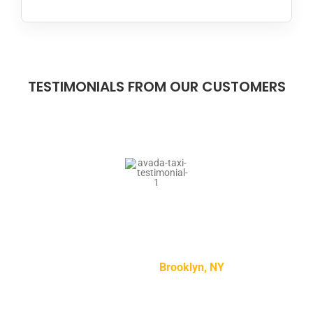
TESTIMONIALS FROM OUR CUSTOMERS
“Lorem ipsum dolor sit amet, consectetur adipiscing
elit, sed do eiusmod tempor incididunt ut labore et
dolore magna aliqua.”
Mike Smith –
Brooklyn, NY