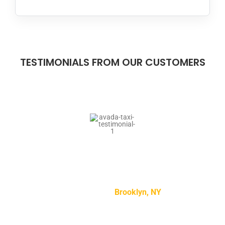
TESTIMONIALS FROM OUR CUSTOMERS
“Lorem ipsum dolor sit amet, consectetur adipiscing
elit, sed do eiusmod tempor incididunt ut labore et
dolore magna aliqua.”
Mike Smith –
Brooklyn, NY