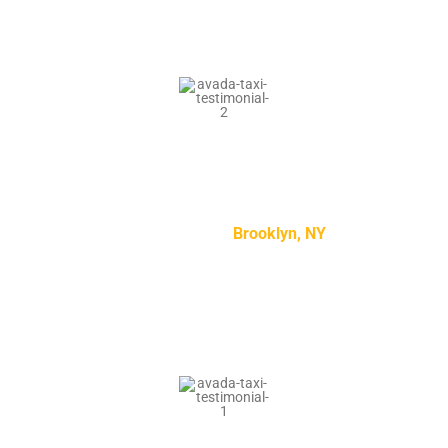
“Lorem ipsum dolor sit amet, consectetur adipiscing
elit, sed do eiusmod tempor incididunt ut labore et
dolore magna aliqua.”
Kylie Jenson –
Brooklyn, NY