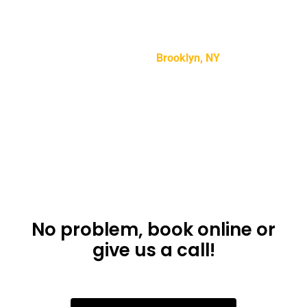
“Lorem ipsum dolor sit amet, consectetur adipiscing
elit, sed do eiusmod tempor incididunt ut labore et
dolore magna aliqua.”
Mike Smith –
Brooklyn, NY
Don’t want to use
the app?
No problem, book online or
give us a call!