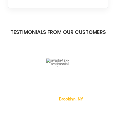
TESTIMONIALS FROM OUR CUSTOMERS
“Lorem ipsum dolor sit amet, consectetur adipiscing
elit, sed do eiusmod tempor incididunt ut labore et
dolore magna aliqua.”
Mike Smith –
Brooklyn, NY