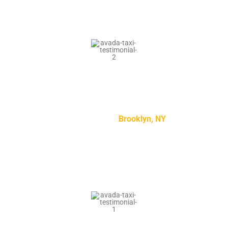
“Lorem ipsum dolor sit amet, consectetur adipiscing
elit, sed do eiusmod tempor incididunt ut labore et
dolore magna aliqua.”
Kylie Jenson –
Brooklyn, NY