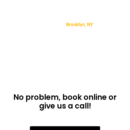
“Lorem ipsum dolor sit amet, consectetur adipiscing
elit, sed do eiusmod tempor incididunt ut labore et
dolore magna aliqua.”
Mike Smith –
Brooklyn, NY
Don’t want to use
the app?
No problem, book online or
give us a call!