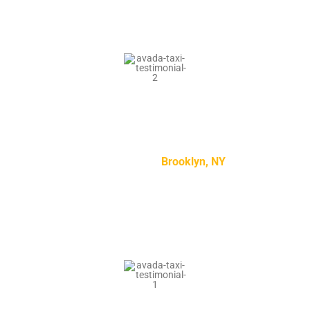
“Lorem ipsum dolor sit amet, consectetur adipiscing
elit, sed do eiusmod tempor incididunt ut labore et
dolore magna aliqua.”
Kylie Jenson –
Brooklyn, NY