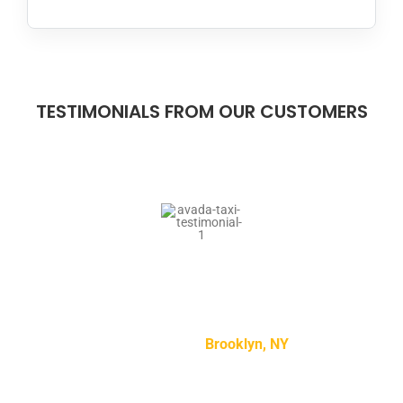
TESTIMONIALS FROM OUR CUSTOMERS
“Lorem ipsum dolor sit amet, consectetur adipiscing
elit, sed do eiusmod tempor incididunt ut labore et
dolore magna aliqua.”
Mike Smith –
Brooklyn, NY