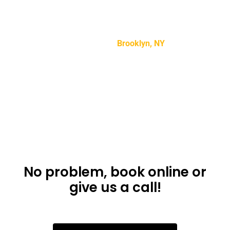
“Lorem ipsum dolor sit amet, consectetur adipiscing
elit, sed do eiusmod tempor incididunt ut labore et
dolore magna aliqua.”
Mike Smith –
Brooklyn, NY
Don’t want to use
the app?
No problem, book online or
give us a call!