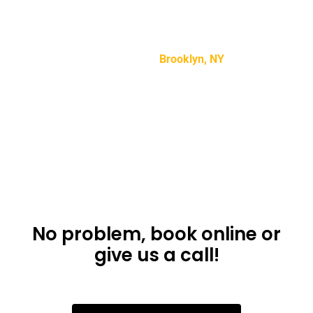
“Lorem ipsum dolor sit amet, consectetur adipiscing
elit, sed do eiusmod tempor incididunt ut labore et
dolore magna aliqua.”
Mike Smith –
Brooklyn, NY
Don’t want to use
the app?
No problem, book online or
give us a call!