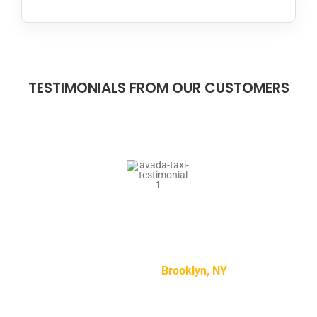
TESTIMONIALS FROM OUR CUSTOMERS
“Lorem ipsum dolor sit amet, consectetur adipiscing
elit, sed do eiusmod tempor incididunt ut labore et
dolore magna aliqua.”
Mike Smith –
Brooklyn, NY