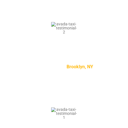
“Lorem ipsum dolor sit amet, consectetur adipiscing
elit, sed do eiusmod tempor incididunt ut labore et
dolore magna aliqua.”
Kylie Jenson –
Brooklyn, NY