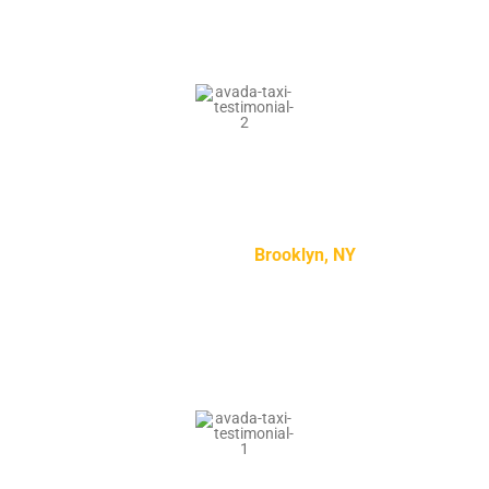
“Lorem ipsum dolor sit amet, consectetur adipiscing
elit, sed do eiusmod tempor incididunt ut labore et
dolore magna aliqua.”
Kylie Jenson –
Brooklyn, NY