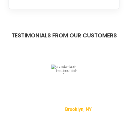
TESTIMONIALS FROM OUR CUSTOMERS
“Lorem ipsum dolor sit amet, consectetur adipiscing
elit, sed do eiusmod tempor incididunt ut labore et
dolore magna aliqua.”
Mike Smith –
Brooklyn, NY