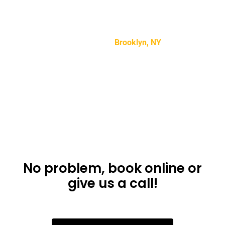
“Lorem ipsum dolor sit amet, consectetur adipiscing
elit, sed do eiusmod tempor incididunt ut labore et
dolore magna aliqua.”
Mike Smith –
Brooklyn, NY
Don’t want to use
the app?
No problem, book online or
give us a call!